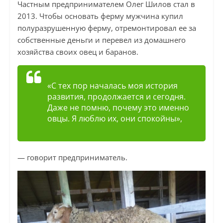
Частным предпринимателем Олег Шилов стал в
2013. Чтобы основать ферму мужчина купил
полуразрушенную ферму, отремонтировал ее за
собственные деньги и перевел из домашнего
хозяйства своих овец и баранов.
«С тех пор началась моя история
развития, продолжается и сегодня.
Даже не помню, почему это именно
овцы. Я люблю их, они спокойны»,
— говорит предприниматель.