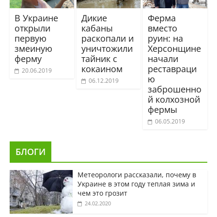
В Украине
Дикие
Ферма
открыли
кабаны
вместо
первую
раскопали и
руин: на
змеиную
уничтожили
Херсонщине
ферму
тайник с
начали
кокаином
реставраци
20.06.2019
ю
06.12.2019
заброшенно
й колхозной
фермы
06.05.2019
БЛОГИ
Метеорологи рассказали, почему в
Украине в этом году теплая зима и
чем это грозит
24.02.2020