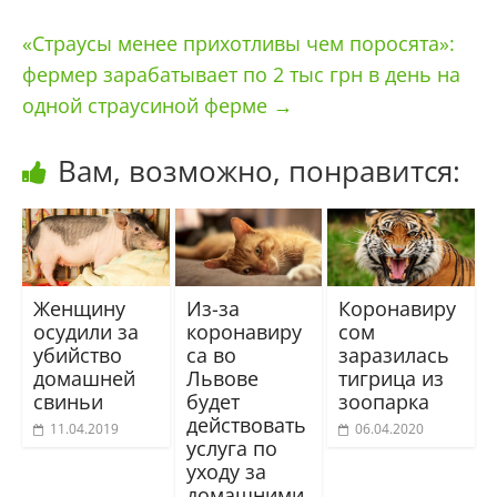
«Страусы менее прихотливы чем поросята»:
фермер зарабатывает по 2 тыс грн в день на
одной страусиной ферме
→
Вам, возможно, понравится:
Женщину
Из-за
Коронавиру
осудили за
коронавиру
сом
убийство
са во
заразилась
домашней
Львове
тигрица из
свиньи
будет
зоопарка
действовать
11.04.2019
06.04.2020
услуга по
уходу за
домашними