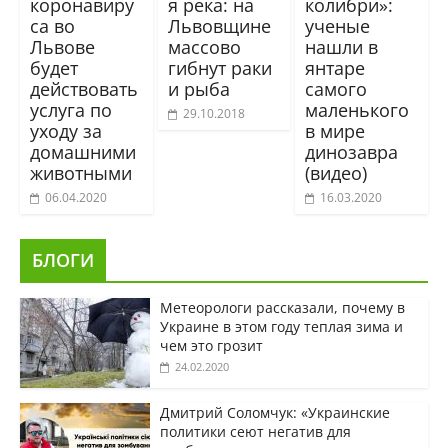
коронавиру
я река: на
колибри»:
са во
Львовщине
ученые
Львове
массово
нашли в
будет
гибнут раки
янтаре
действовать
и рыба
самого
услуга по
маленького
29.10.2018
уходу за
в мире
домашними
динозавра
животными
(видео)
06.04.2020
16.03.2020
БЛОГИ
Метеорологи рассказали, почему в
Украине в этом году теплая зима и
чем это грозит
24.02.2020
Дмитрий Соломчук: «Украинские
политики сеют негатив для