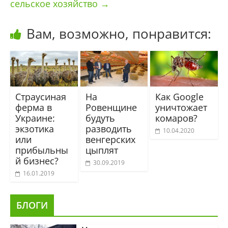
сельское хозяйство
→
Вам, возможно, понравится:
Страусиная
На
Как Google
ферма в
Ровенщине
уничтожает
Украине:
будуть
комаров?
экзотика
разводить
10.04.2020
или
венгерских
прибыльны
цыплят
й бизнес?
30.09.2019
16.01.2019
БЛОГИ