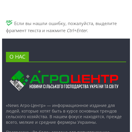
Если вы нашли ошибку, пожалуйста, выделите
фрагмент текста и нажмите
Ctrl+Enter
.
О НАС
«News Агро-Центр» — информационное издание для
людей, которые хотят быть в курсе основных трендов
сельского хозяйства. В нашем фокусе находятся, прежде
всего, мелкие и средние фермеры Украины.