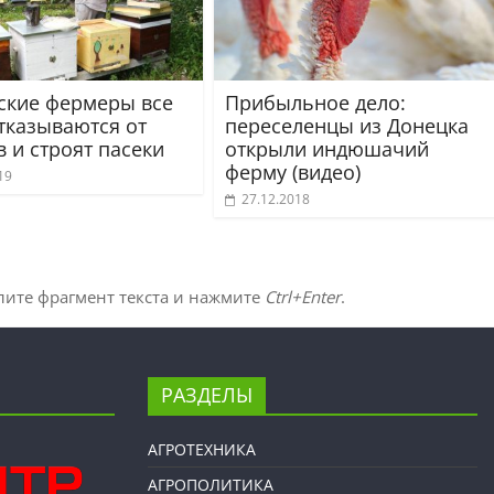
ские фермеры все
Прибыльное дело:
тказываются от
переселенцы из Донецка
 и строят пасеки
открыли индюшачий
ферму (видео)
19
27.12.2018
лите фрагмент текста и нажмите
Ctrl+Enter
.
РАЗДЕЛЫ
АГРОТЕХНИКА
АГРОПОЛИТИКА