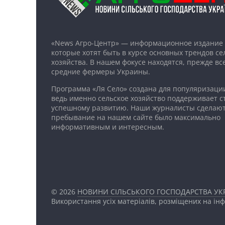
«News Агро-Центр» — информационное издание 
которые хотят быть в курсе основных трендов се
хозяйства. В нашем фокусе находятся, прежде все
средние фермеры Украины.
Программа «Ля Село» создана для популяризаци
ведь именно сельское хозяйство поддерживает ст
успешному развитию. Наши журналисты сделают
пребывание на нашем сайте было максимально
информативным и интересным.
© 2026
НОВИНИ СІЛЬСЬКОГО ГОСПОДАРСТВА УКР
Використання усіх матеріалів, розміщених на ін