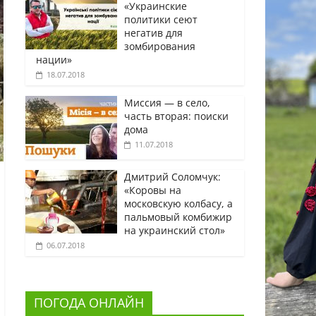
«Украинские
политики сеют
негатив для
зомбирования
нации»
18.07.2018
Миссия — в село,
часть вторая: поиски
дома
11.07.2018
Дмитрий Соломчук:
«Коровы на
московскую колбасу, а
пальмовый комбижир
на украинский стол»
06.07.2018
ПОГОДА ОНЛАЙН