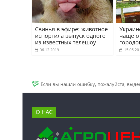
Свинья в эфире: животное
Украин
испортила выпуск одного
чаще о
из известных телешоу
городов
06.12.2019
15.05.20
Если вы нашли ошибку, пожалуйста, выде
О НАС