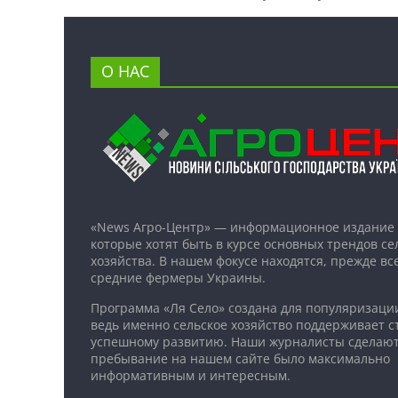
О НАС
«News Агро-Центр» — информационное издание 
которые хотят быть в курсе основных трендов се
хозяйства. В нашем фокусе находятся, прежде все
средние фермеры Украины.
Программа «Ля Село» создана для популяризаци
ведь именно сельское хозяйство поддерживает ст
успешному развитию. Наши журналисты сделают
пребывание на нашем сайте было максимально
информативным и интересным.