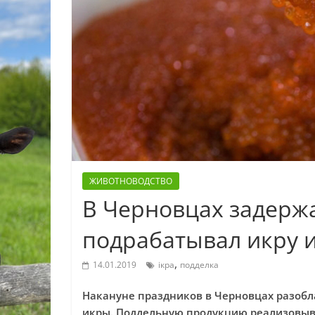
ЖИВОТНОВОДСТВО
В Черновцах задерж
подрабатывал икру 
,
14.01.2019
ікра
подделка
Накануне праздников в Черновцах разобл
икры. Поддельную продукцию реализовыв