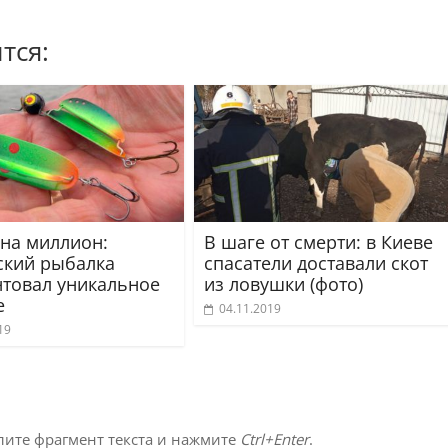
тся:
 на миллион:
В шаге от смерти: в Киеве
ский рыбалка
спасатели доставали скот
нтовал уникальное
из ловушки (фото)
е
04.11.2019
19
лите фрагмент текста и нажмите
Ctrl+Enter
.