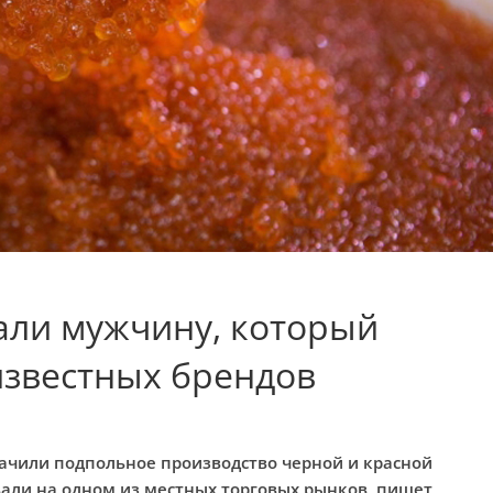
али мужчину, который
известных брендов
ачили подпольное производство черной и красной
али на одном из местных торговых рынков, пишет