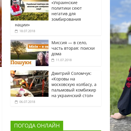
«Украинские
политики сеют
негатив для
зомбирования
нации»
18.07.2018
Миссия — в село,
часть вторая: поиски
дома
11.07.2018
Дмитрий Соломчук:
«Коровы на
московскую колбасу, а
пальмовый комбижир
на украинский стол»
06.07.2018
ПОГОДА ОНЛАЙН