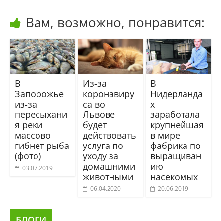
Вам, возможно, понравится:
В
Из-за
В
Запорожье
коронавиру
Нидерланда
из-за
са во
х
пересыхани
Львове
заработала
я реки
будет
крупнейшая
массово
действовать
в мире
гибнет рыба
услуга по
фабрика по
(фото)
уходу за
выращиван
домашними
ию
03.07.2019
животными
насекомых
06.04.2020
20.06.2019
БЛОГИ