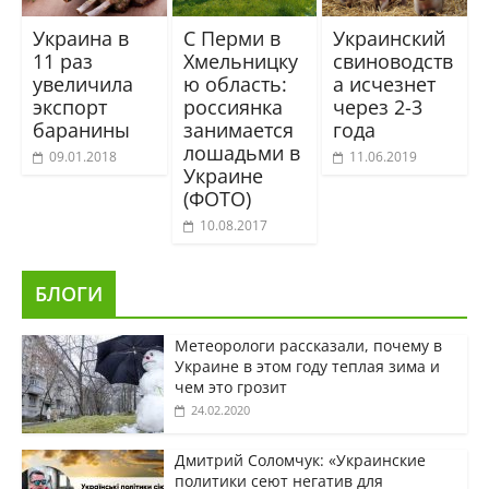
Украина в
С Перми в
Украинский
11 раз
Хмельницку
свиноводств
увеличила
ю область:
а исчезнет
экспорт
россиянка
через 2-3
баранины
занимается
года
лошадьми в
09.01.2018
11.06.2019
Украине
(ФОТО)
10.08.2017
БЛОГИ
Метеорологи рассказали, почему в
Украине в этом году теплая зима и
чем это грозит
24.02.2020
Дмитрий Соломчук: «Украинские
политики сеют негатив для