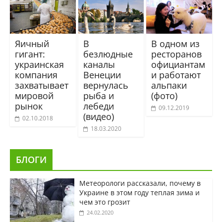
Яичный
В
В одном из
гигант:
безлюдные
ресторанов
украинская
каналы
официантам
компания
Венеции
и работают
захватывает
вернулась
альпаки
мировой
рыба и
(фото)
рынок
лебеди
09.12.2019
(видео)
02.10.2018
18.03.2020
БЛОГИ
Метеорологи рассказали, почему в
Украине в этом году теплая зима и
чем это грозит
24.02.2020