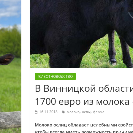
ЖИВОТНОВОДСТВО
В Винницкой области
1700 евро из молока 
,
,
16.11.2018
молоко
ослы
ферма
Молоко ослиц обладает целебными свойств
чтобы всегда иметь возможность принимат