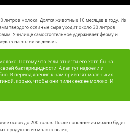
0 литров молока. Доятся животные 10 месяцев в году. Из
рамм твердого ослиные сыра уходит около 30 литров
ограмм. Училище самостоятельное удерживает ферму и
едств на это не выделяет.
олоко. Потому что если отнести его хотя бы на
своей бактерицидности. А как тут надоели и
но. В период доения к нам привозят маленьких
тиной, корью, чтобы они пили свежее молоко. И
овье ослов до 200 голов. После пополнения можно будет
х продуктов из молока ослиц.