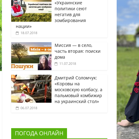
«Украинские
политики сеют
негатив для
зомбирования
нации»
18.07.2018
Миссия — в село,
часть вторая: поиски
дома
11.07.2018
Дмитрий Соломчук:
«Коровы на
московскую колбасу, а
пальмовый комбижир
на украинский стол»
06.07.2018
ПОГОДА ОНЛАЙН