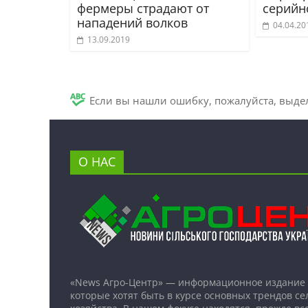
фермеры страдают от
серийн
нападений волков
04.04.20
13.09.2019
Если вы нашли ошибку, пожалуйста, выде
О НАС
«News Агро-Центр» — информационное издание 
которые хотят быть в курсе основных трендов се