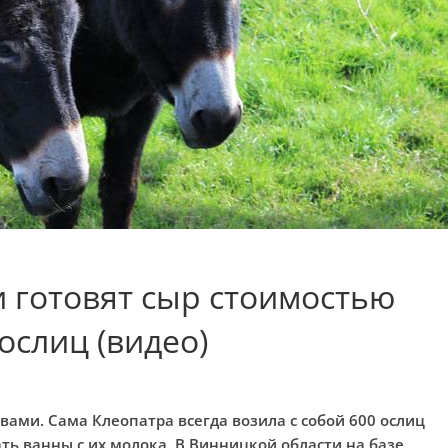
 готовят сыр стоимостью
ослиц (видео)
ами. Сама Клеопатра всегда возила с собой 600 ослиц
ь ванны с их молока. В Винницкой области на базе