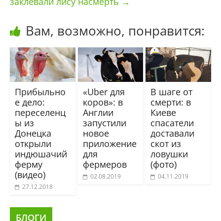
заклевали лису насмерть
→
Вам, возможно, понравится:
Прибыльно
«Uber для
В шаге от
е дело:
коров»: в
смерти: в
переселенц
Англии
Киеве
ы из
запустили
спасатели
Донецка
новое
доставали
открыли
приложение
скот из
индюшачий
для
ловушки
ферму
фермеров
(фото)
(видео)
02.08.2019
04.11.2019
27.12.2018
БЛОГИ