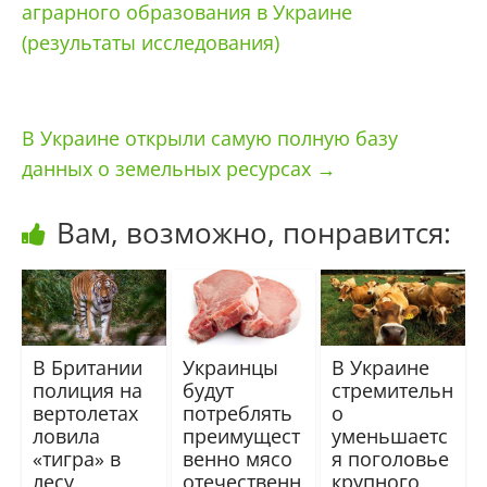
аграрного образования в Украине
(результаты исследования)
В Украине открыли самую полную базу
данных о земельных ресурсах
→
Вам, возможно, понравится:
В Британии
Украинцы
В Украине
полиция на
будут
стремительн
вертолетах
потреблять
о
ловила
преимущест
уменьшаетс
«тигра» в
венно мясо
я поголовье
лесу
отечественн
крупного