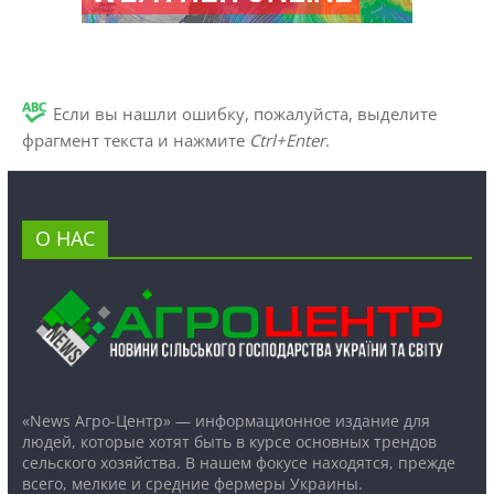
Если вы нашли ошибку, пожалуйста, выделите
фрагмент текста и нажмите
Ctrl+Enter
.
О НАС
«News Агро-Центр» — информационное издание для
людей, которые хотят быть в курсе основных трендов
сельского хозяйства. В нашем фокусе находятся, прежде
всего, мелкие и средние фермеры Украины.