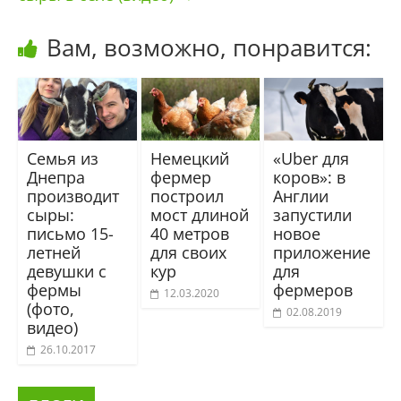
Вам, возможно, понравится:
Семья из
Немецкий
«Uber для
Днепра
фермер
коров»: в
производит
построил
Англии
сыры:
мост длиной
запустили
письмо 15-
40 метров
новое
летней
для своих
приложение
девушки с
кур
для
фермы
фермеров
12.03.2020
(фото,
02.08.2019
видео)
26.10.2017