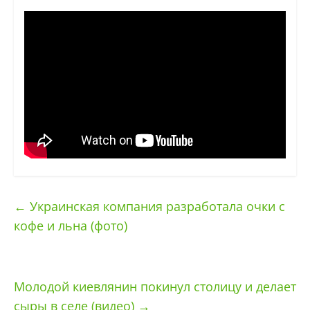
←
Украинская компания разработала очки с
кофе и льна (фото)
Молодой киевлянин покинул столицу и делает
сыры в селе (видео)
→