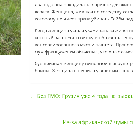
два года она находилась в приюте для жив
хозяев. Женщина, жившая по соседству согл
которому не имеет права убивать Бейби рад
Когда женщина устала ухаживать за животн
который застрелил свинку и обработал туш
консервированного мяса и паштета. Правоо
муж француженки объяснил, что она с само
Суд признал женщину виновной в злоупотр
бойни. Женщина получила условный срок в 3
←
Без ГМО: Грузия уже 4 года не выр
Из-за африканской чумы с