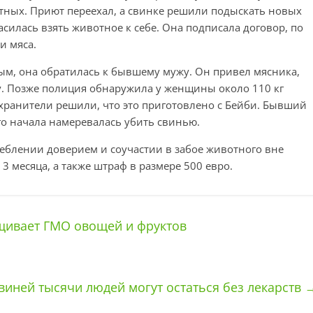
отных. Приют переехал, а свинке решили подыскать новых
асилась взять животное к себе. Она подписала договор, по
и мяса.
ым, она обратилась к бывшему мужу. Он привел мясника,
у. Позже полиция обнаружила у женщины около 110 кг
хранители решили, что это приготовлено с Бейби. Бывший
го начала намеревалась убить свинью.
еблении доверием и соучастии в забое животного вне
 месяца, а также штраф в размере 500 евро.
ащивает ГМО овощей и фруктов
виней тысячи людей могут остаться без лекарств