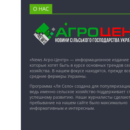
О НАС
«News Агро-Центр» — информационное издание 
которые хотят быть в курсе основных трендов се
хозяйства. В нашем фокусе находятся, прежде все
средние фермеры Украины.
Программа «Ля Село» создана для популяризаци
ведь именно сельское хозяйство поддерживает ст
успешному развитию. Наши журналисты сделают
пребывание на нашем сайте было максимально
информативным и интересным.