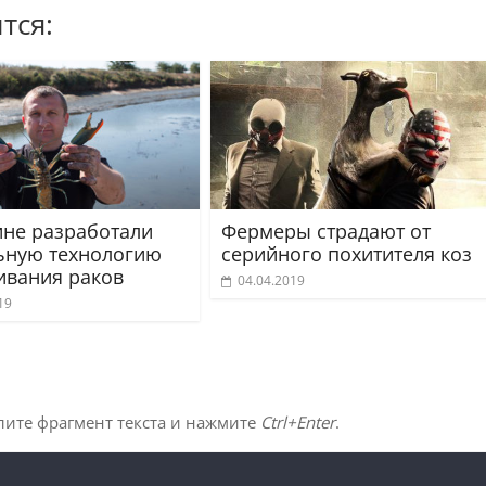
тся:
ине разработали
Фермеры страдают от
ьную технологию
серийного похитителя коз
вания раков
04.04.2019
19
лите фрагмент текста и нажмите
Ctrl+Enter
.