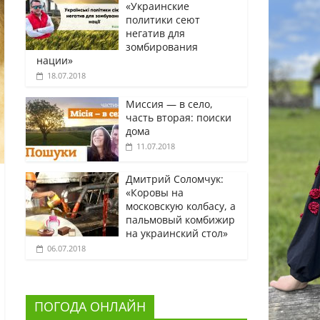
«Украинские
политики сеют
негатив для
зомбирования
нации»
18.07.2018
Миссия — в село,
часть вторая: поиски
дома
11.07.2018
Дмитрий Соломчук:
«Коровы на
московскую колбасу, а
пальмовый комбижир
на украинский стол»
06.07.2018
ПОГОДА ОНЛАЙН