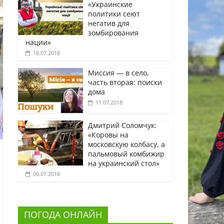
«Украинские
политики сеют
негатив для
зомбирования
нации»
18.07.2018
Миссия — в село,
часть вторая: поиски
дома
11.07.2018
Дмитрий Соломчук:
«Коровы на
московскую колбасу, а
пальмовый комбижир
на украинский стол»
06.07.2018
ПОГОДА ОНЛАЙН