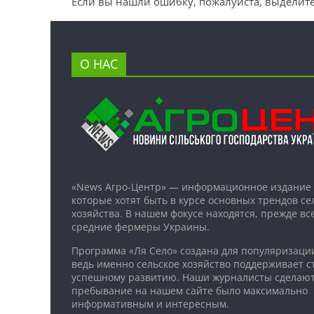
Если вы нашли ошибку, пожалуйста, выделите
О НАС
«News Агро-Центр» — информационное издание 
которые хотят быть в курсе основных трендов се
хозяйства. В нашем фокусе находятся, прежде все
средние фермеры Украины.
Программа «Ля Село» создана для популяризаци
ведь именно сельское хозяйство поддерживает ст
успешному развитию. Наши журналисты сделают
пребывание на нашем сайте было максимально
информативным и интересным.