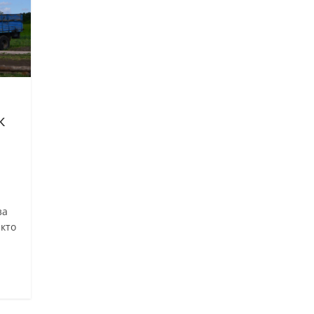
к
за
 кто