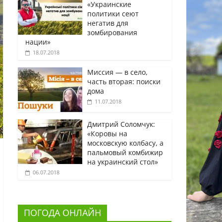
«Украинские
политики сеют
негатив для
зомбирования
нации»
18.07.2018
Миссия — в село,
часть вторая: поиски
дома
11.07.2018
Дмитрий Соломчук:
«Коровы на
московскую колбасу, а
пальмовый комбижир
на украинский стол»
06.07.2018
ПОГОДА ОНЛАЙН