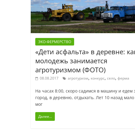
ЭКО-ФЕРМЕРСТВО
«Дети асфальта» в деревне: ка
молодежь занимается
агротуризмом (ФОТО)
,
,
,
08.08.2017
агротуризм
конкурс
село
ферма
На часах 8:00, скоро садимся в машину и едем 
город, в деревню, отдыхать. Лет 10 назад мало
мог
Далее...