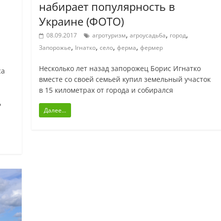
набирает популярность в
Украине (ФОТО)
,
,
,
08.09.2017
агротуризм
агроусадьба
город
,
,
,
,
Запорожье
Ігнатко
село
ферма
фермер
Несколько лет назад запорожец Борис Игнатко
са
вместе со своей семьей купил земельный участок
в 15 километрах от города и собирался
ь
Далее...