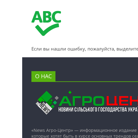
Если вы нашли ошибку, пожалуйста, выделите
О НАС
«News Агро-Центр» — информационное издание 
которые хотят быть в курсе основных трендов се