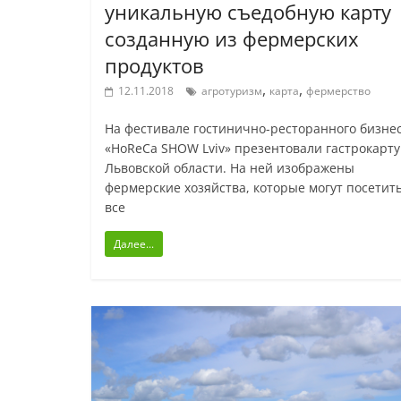
уникальную съедобную карту
созданную из фермерских
продуктов
,
,
12.11.2018
агротуризм
карта
фермерство
На фестивале гостинично-ресторанного бизне
«HoReCa SHOW Lviv» презентовали гастрокарту
Львовской области. На ней изображены
фермерские хозяйства, которые могут посетит
все
Далее...