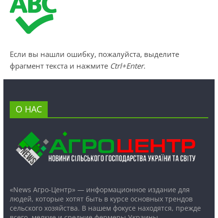
Если вы нашли ошибку, пожалуйста, выделите
фрагмент текста и нажмите
Ctrl+Enter
.
О НАС
«News Агро-Центр» — информационное издание для
людей, которые хотят быть в курсе основных трендов
сельского хозяйства. В нашем фокусе находятся, прежде
всего, мелкие и средние фермеры Украины.