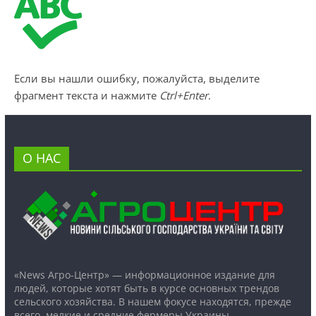
Если вы нашли ошибку, пожалуйста, выделите
фрагмент текста и нажмите
Ctrl+Enter
.
О НАС
«News Агро-Центр» — информационное издание для
людей, которые хотят быть в курсе основных трендов
сельского хозяйства. В нашем фокусе находятся, прежде
всего, мелкие и средние фермеры Украины.