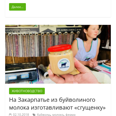
Далее...
ЖИВОТНОВОДСТВО
На Закарпатье из буйволиного
молока изготавливают «сгущенку»
,
,
02.10.2018
буйволы
молоко
ферма