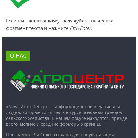
Если вы нашли ошибку, пожалуйста, выделите
фрагмент текста и нажмите
Ctrl+Enter
.
О НАС
«News Агро-Центр» — информационное издание для
людей, которые хотят быть в курсе основных трендов
сельского хозяйства. В нашем фокусе находятся, прежде
всего, мелкие и средние фермеры Украины.
Программа «Ля Село» создана для популяризации