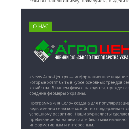
Если вы нашли ошибку, пожалуйста, выделите
О НАС
«News Агро-Центр» — информационное издание 
которые хотят быть в курсе основных трендов се
хозяйства. В нашем фокусе находятся, прежде все
средние фермеры Украины.
Программа «Ля Село» создана для популяризаци
ведь именно сельское хозяйство поддерживает ст
успешному развитию. Наши журналисты сделают
пребывание на нашем сайте было максимально
информативным и интересным.