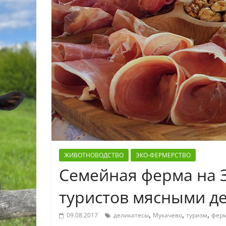
ЖИВОТНОВОДСТВО
ЭКО-ФЕРМЕРСТВО
Семейная ферма на 
туристов мясными д
,
,
,
09.08.2017
деликатесы
Мукачево
туризм
фер