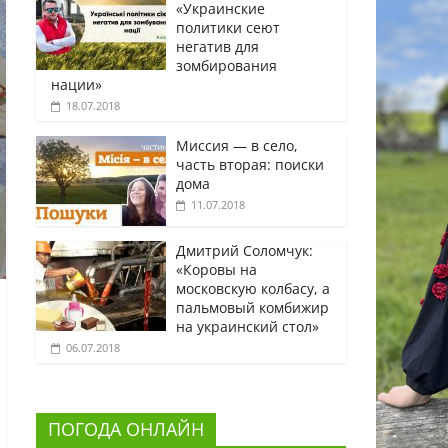
«Украинские
политики сеют
негатив для
зомбирования
нации»
18.07.2018
Миссия — в село,
часть вторая: поиски
дома
11.07.2018
Дмитрий Соломчук:
«Коровы на
московскую колбасу, а
пальмовый комбижир
на украинский стол»
06.07.2018
ПОГОДА ОНЛАЙН