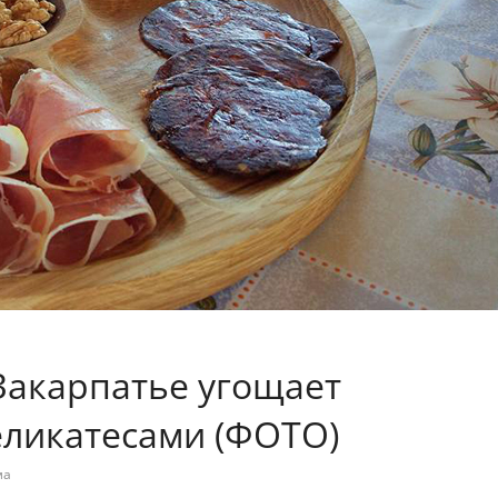
Закарпатье угощает
еликатесами (ФОТО)
ма