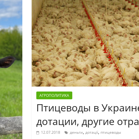
АГРОПОЛИТИКА
Птицеводы в Украин
дотации, другие отр
,
,
12.07.2018
деньги
дотації
птицеводы