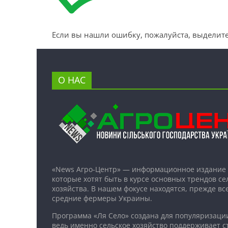
Если вы нашли ошибку, пожалуйста, выделите
О НАС
«News Агро-Центр» — информационное издание 
которые хотят быть в курсе основных трендов се
хозяйства. В нашем фокусе находятся, прежде все
средние фермеры Украины.
Программа «Ля Село» создана для популяризаци
ведь именно сельское хозяйство поддерживает ст