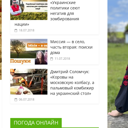
«Украинские
политики сеют
негатив для
зомбирования
нации»
18.07.2018
Миссия — в село,
часть вторая: поиски
дома
11.07.2018
Дмитрий Соломчук:
«Коровы на
московскую колбасу, а
пальмовый комбижир
на украинский стол»
06.07.2018
ПОГОДА ОНЛАЙН