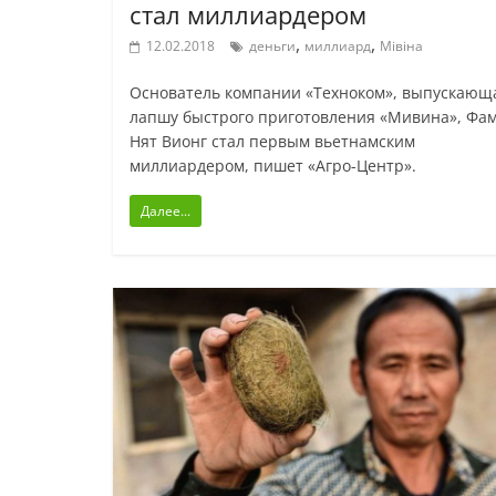
стал миллиардером
,
,
12.02.2018
деньги
миллиард
Мівіна
Основатель компании «Техноком», выпускающ
лапшу быстрого приготовления «Мивина», Фа
Нят Вионг стал первым вьетнамским
миллиардером, пишет «Агро-Центр».
Далее...