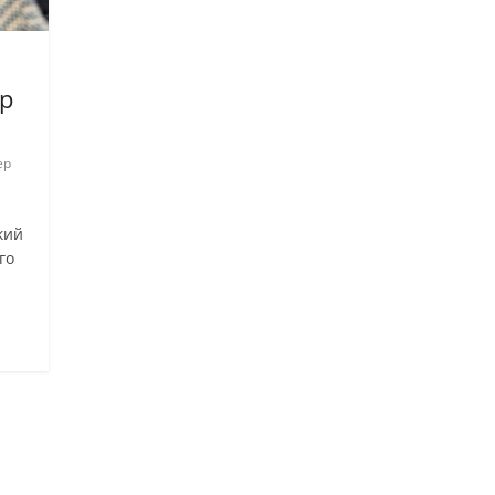
р
ер
кий
го