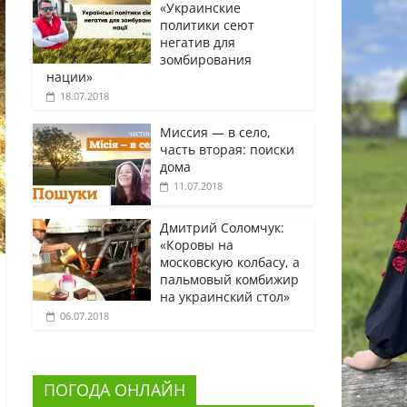
«Украинские
политики сеют
негатив для
зомбирования
нации»
18.07.2018
Миссия — в село,
часть вторая: поиски
дома
11.07.2018
Дмитрий Соломчук:
«Коровы на
московскую колбасу, а
пальмовый комбижир
на украинский стол»
06.07.2018
ПОГОДА ОНЛАЙН