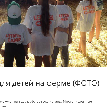
ля детей на ферме (ФОТО)
ме уже три года работает эко-лагерь. Многочисленные
ными —