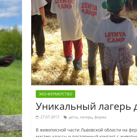
ЭКО-ФЕРМЕРСТВО
Уникальный лагерь д
,
,
27.07.2017
дети
лагерь
ферма
В живописной части Львовской области на фер
мастер-классы и постоянный контакт с живот