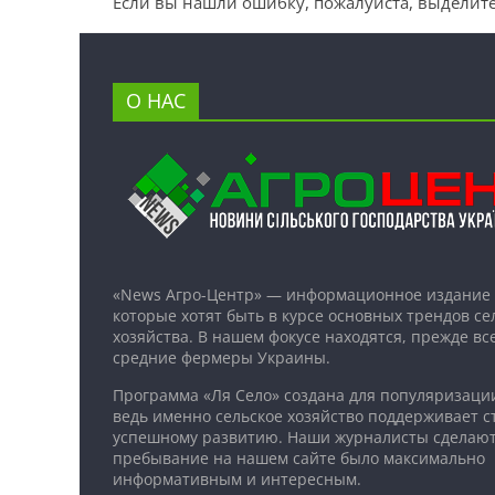
Если вы нашли ошибку, пожалуйста, выделите
О НАС
«News Агро-Центр» — информационное издание 
которые хотят быть в курсе основных трендов се
хозяйства. В нашем фокусе находятся, прежде все
средние фермеры Украины.
Программа «Ля Село» создана для популяризаци
ведь именно сельское хозяйство поддерживает ст
успешному развитию. Наши журналисты сделают
пребывание на нашем сайте было максимально
информативным и интересным.