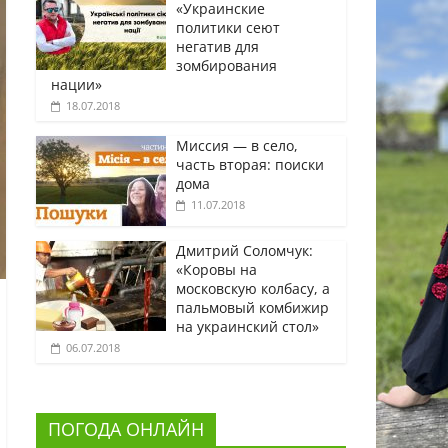
«Украинские
политики сеют
негатив для
зомбирования
нации»
18.07.2018
Миссия — в село,
часть вторая: поиски
дома
11.07.2018
Дмитрий Соломчук:
«Коровы на
московскую колбасу, а
пальмовый комбижир
на украинский стол»
06.07.2018
ПОГОДА ОНЛАЙН