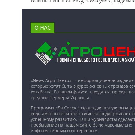
Если вы нашли ошибку, пожалуйста, выделите
О НАС
«News Агро-Центр» — информационное издание 
которые хотят быть в курсе основных трендов се
хозяйства. В нашем фокусе находятся, прежде все
средние фермеры Украины.
Программа «Ля Село» создана для популяризаци
ведь именно сельское хозяйство поддерживает ст
успешному развитию. Наши журналисты сделают
пребывание на нашем сайте было максимально
информативным и интересным.