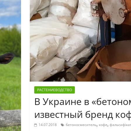
РАСТЕНИЕВОДСТВО
В Украине в «бетон
известный бренд коф
,
,
14.07.2018
бетоносмеситель
кофе
фальсифіка