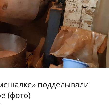
омешалке» подделывали
е (фото)
т