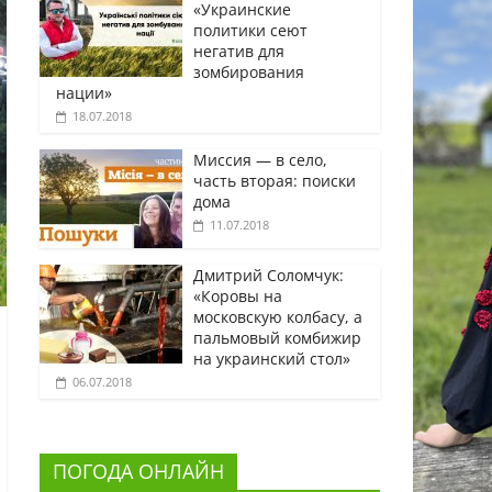
«Украинские
политики сеют
негатив для
зомбирования
нации»
18.07.2018
Миссия — в село,
часть вторая: поиски
дома
11.07.2018
Дмитрий Соломчук:
«Коровы на
московскую колбасу, а
пальмовый комбижир
на украинский стол»
06.07.2018
ПОГОДА ОНЛАЙН