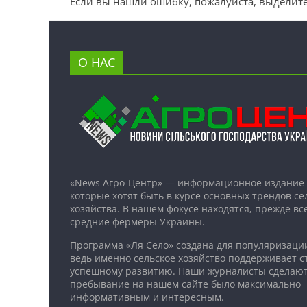
Если вы нашли ошибку, пожалуйста, выделите
О НАС
«News Агро-Центр» — информационное издание 
которые хотят быть в курсе основных трендов се
хозяйства. В нашем фокусе находятся, прежде все
средние фермеры Украины.
Программа «Ля Село» создана для популяризаци
ведь именно сельское хозяйство поддерживает ст
успешному развитию. Наши журналисты сделают
пребывание на нашем сайте было максимально
информативным и интересным.