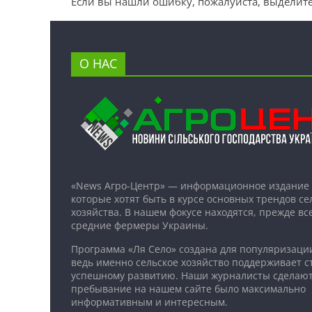
Если вы нашли ошибку, пожалуйста, выделите
О НАС
«News Агро-Центр» — информационное издание 
которые хотят быть в курсе основных трендов се
хозяйства. В нашем фокусе находятся, прежде все
средние фермеры Украины.
Программа «Ля Село» создана для популяризаци
ведь именно сельское хозяйство поддерживает ст
успешному развитию. Наши журналисты сделают
пребывание на нашем сайте было максимально
информативным и интересным.