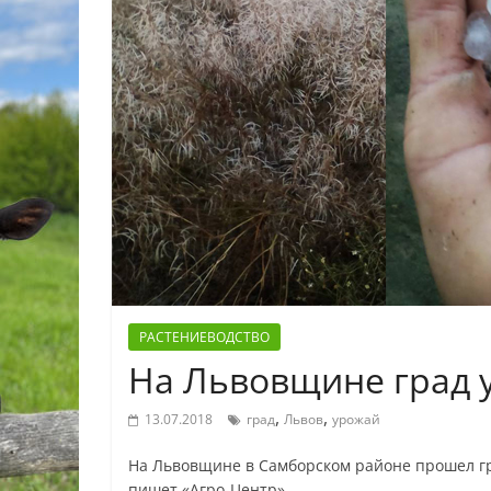
РАСТЕНИЕВОДСТВО
На Львовщине град 
,
,
13.07.2018
град
Львов
урожай
На Львовщине в Самборском районе прошел гр
пишет «Агро-Центр».