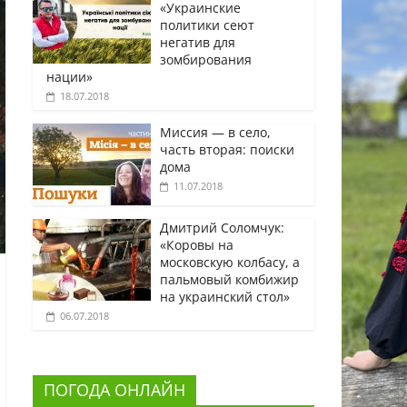
«Украинские
политики сеют
негатив для
зомбирования
нации»
18.07.2018
Миссия — в село,
часть вторая: поиски
дома
11.07.2018
Дмитрий Соломчук:
«Коровы на
московскую колбасу, а
пальмовый комбижир
на украинский стол»
06.07.2018
ПОГОДА ОНЛАЙН