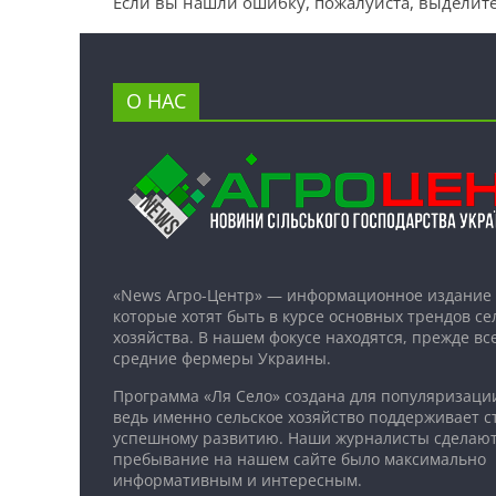
Если вы нашли ошибку, пожалуйста, выделите
О НАС
«News Агро-Центр» — информационное издание 
которые хотят быть в курсе основных трендов се
хозяйства. В нашем фокусе находятся, прежде все
средние фермеры Украины.
Программа «Ля Село» создана для популяризаци
ведь именно сельское хозяйство поддерживает ст
успешному развитию. Наши журналисты сделают
пребывание на нашем сайте было максимально
информативным и интересным.