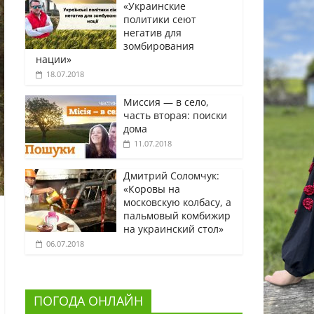
«Украинские
политики сеют
негатив для
зомбирования
нации»
18.07.2018
Миссия — в село,
часть вторая: поиски
дома
11.07.2018
Дмитрий Соломчук:
«Коровы на
московскую колбасу, а
пальмовый комбижир
на украинский стол»
06.07.2018
ПОГОДА ОНЛАЙН