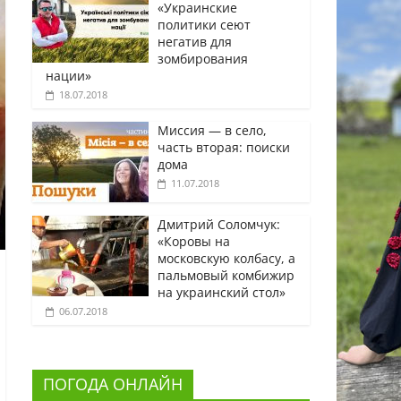
«Украинские
политики сеют
негатив для
зомбирования
нации»
18.07.2018
Миссия — в село,
часть вторая: поиски
дома
11.07.2018
Дмитрий Соломчук:
«Коровы на
московскую колбасу, а
пальмовый комбижир
на украинский стол»
06.07.2018
ПОГОДА ОНЛАЙН