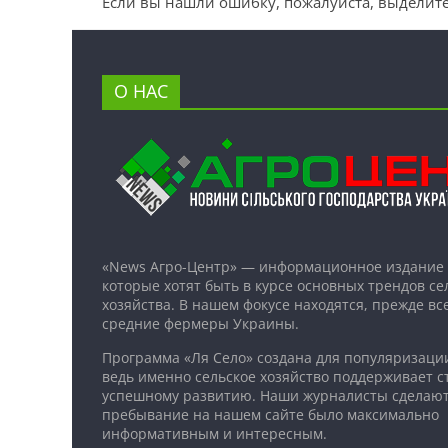
Если вы нашли ошибку, пожалуйста, выделите
О НАС
«News Агро-Центр» — информационное издание 
которые хотят быть в курсе основных трендов се
хозяйства. В нашем фокусе находятся, прежде все
средние фермеры Украины.
Программа «Ля Село» создана для популяризаци
ведь именно сельское хозяйство поддерживает ст
успешному развитию. Наши журналисты сделают
пребывание на нашем сайте было максимально
информативным и интересным.