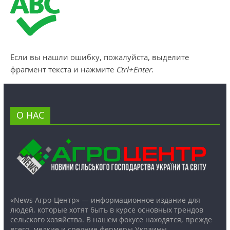
Если вы нашли ошибку, пожалуйста, выделите
фрагмент текста и нажмите
Ctrl+Enter
.
О НАС
«News Агро-Центр» — информационное издание для
людей, которые хотят быть в курсе основных трендов
сельского хозяйства. В нашем фокусе находятся, прежде
всего, мелкие и средние фермеры Украины.