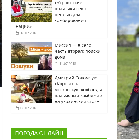
«Украинские
политики сеют
негатив для
зомбирования
нации»
18.07.2018
Миссия — в село,
часть вторая: поиски
дома
11.07.2018
Дмитрий Соломчук:
«Коровы на
московскую колбасу, а
пальмовый комбижир
на украинский стол»
06.07.2018
ПОГОДА ОНЛАЙН