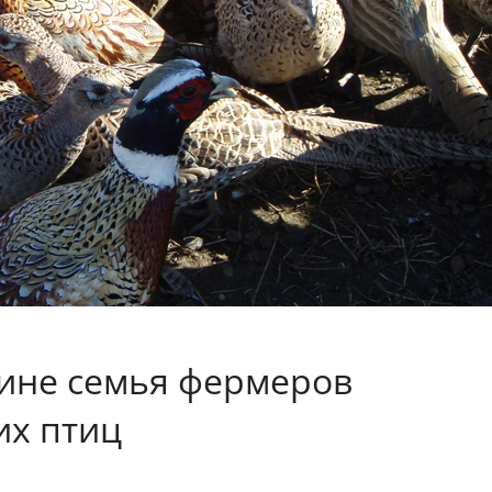
ине семья фермеров
их птиц