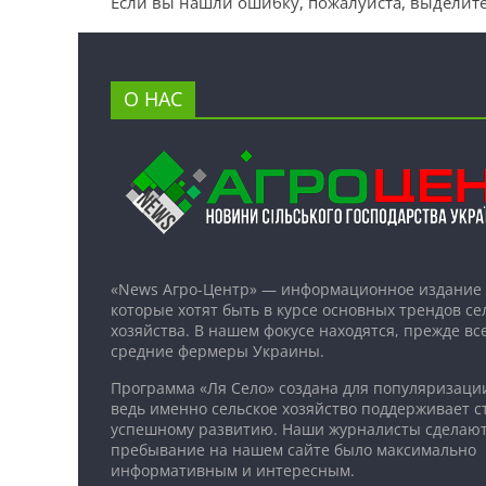
Если вы нашли ошибку, пожалуйста, выделите
О НАС
«News Агро-Центр» — информационное издание 
которые хотят быть в курсе основных трендов се
хозяйства. В нашем фокусе находятся, прежде все
средние фермеры Украины.
Программа «Ля Село» создана для популяризаци
ведь именно сельское хозяйство поддерживает ст
успешному развитию. Наши журналисты сделают
пребывание на нашем сайте было максимально
информативным и интересным.