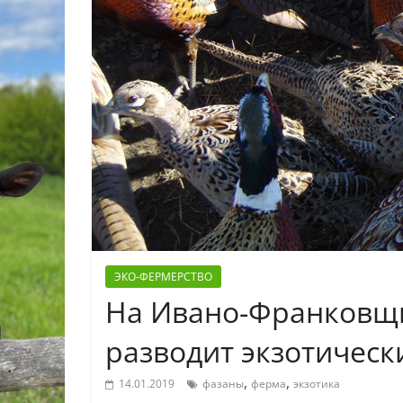
ЭКО-ФЕРМЕРСТВО
На Ивано-Франковщ
разводит экзотическ
,
,
14.01.2019
фазаны
ферма
экзотика