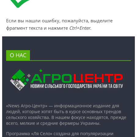
Если вы нашли ошибку, пожалуйста, выделите
фрагмент текста и нажмите
Ctrl+Enter
.
О НАС
«News Агро-Центр» — информационное издание для
людей, которые хотят быть в курсе основных трендов
сельского хозяйства. В нашем фокусе находятся, прежде
всего, мелкие и средние фермеры Украины.
Программа «Ля Село» создана для популяризации