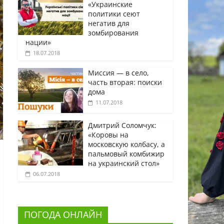
«Украинские
политики сеют
негатив для
зомбирования
нации»
18.07.2018
Миссия — в село,
часть вторая: поиски
дома
11.07.2018
Дмитрий Соломчук:
«Коровы на
московскую колбасу, а
пальмовый комбижир
на украинский стол»
06.07.2018
ПОГОДА ОНЛАЙН