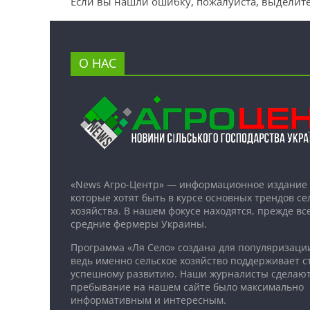
Если вы нашли ошибку, пожалуйста, выделите
О НАС
«News Агро-Центр» — информационное издание 
которые хотят быть в курсе основных трендов се
хозяйства. В нашем фокусе находятся, прежде все
средние фермеры Украины.
Программа «Ля Село» создана для популяризаци
ведь именно сельское хозяйство поддерживает ст
успешному развитию. Наши журналисты сделают
пребывание на нашем сайте было максимально
информативным и интересным.