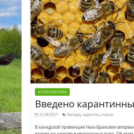
АГРОПОЛИТИКА
Введено карантинны
,
,
21.08.2017
Канада
карантин
пчелы
В канадской провинции Нью-Брансвик впервые
влияет на здоровье медоносных пчел. Об этом