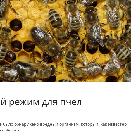
й режим для пчел
 было обнаружено вредный организм, который, как известно,
 сообщает