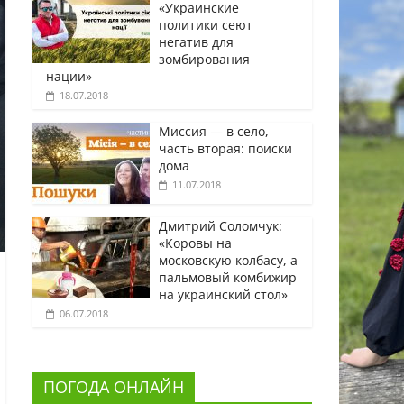
«Украинские
политики сеют
негатив для
зомбирования
нации»
18.07.2018
Миссия — в село,
часть вторая: поиски
дома
11.07.2018
Дмитрий Соломчук:
«Коровы на
московскую колбасу, а
пальмовый комбижир
на украинский стол»
06.07.2018
ПОГОДА ОНЛАЙН