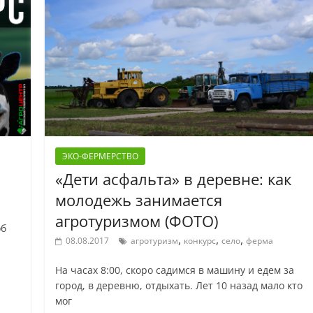
ЭКО-ФЕРМЕРСТВО
«Дети асфальта» в деревне: как
молодежь занимается
агротуризмом (ФОТО)
об
,
,
,
08.08.2017
агротуризм
конкурс
село
ферма
На часах 8:00, скоро садимся в машину и едем за
город, в деревню, отдыхать. Лет 10 назад мало кто
мог