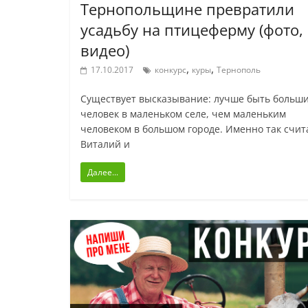
Тернопольщине превратили
усадьбу на птицеферму (фото,
видео)
,
,
17.10.2017
конкурс
куры
Тернополь
Существует высказывание: лучше быть больш
человек в маленьком селе, чем маленьким
человеком в большом городе. Именно так счи
Виталий и
Далее...