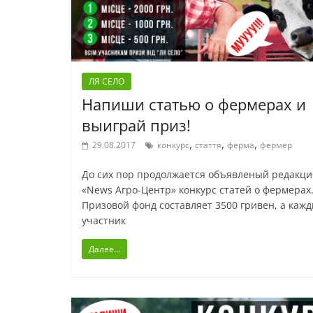
ЛЯ СЕЛО
Напиши статью о фермерах и
выиграй приз!
,
,
,
29.08.2017
конкурс
стаття
ферма
фермер
До сих пор продолжается объявленый редакц
«News Агро-Центр» конкурс статей о фермерах
Призовой фонд составляет 3500 гривен, а каж
участник
Далее...