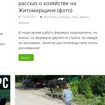
рассказ о хозяйстве на
Житомирщине (фото)
,
,
,
,
23.09.2017
Житомир
конкурс
село
ферма
фермер
В наше время работа фермера недооценена, но
им
важна, на фермерах держится страна, ее имидж,
ее экономика. Занятие растениеводством очень
тают
рискованное
Далее...