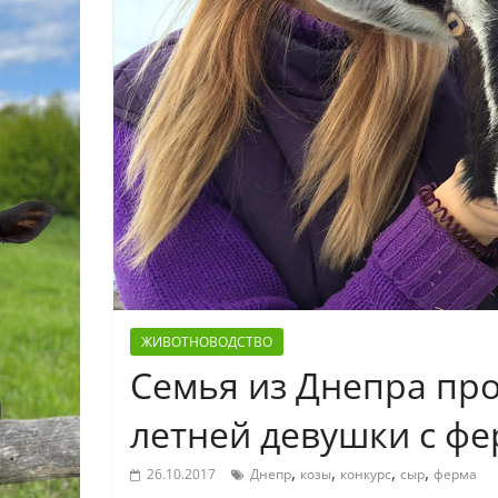
ЖИВОТНОВОДСТВО
Семья из Днепра про
летней девушки с фе
,
,
,
,
26.10.2017
Днепр
козы
конкурс
сыр
ферма