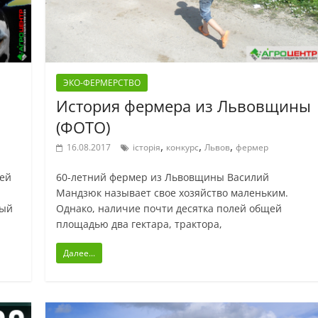
ЭКО-ФЕРМЕРСТВО
История фермера из Львовщины
(ФОТО)
,
,
,
16.08.2017
історія
конкурс
Львов
фермер
ией
60-летний фермер из Львовщины Василий
.
Мандзюк называет свое хозяйство маленьким.
дый
Однако, наличие почти десятка полей общей
площадью два гектара, трактора,
Далее...