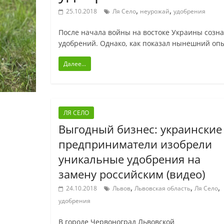
,
,
25.10.2018
Ля Село
неурожай
удобрения
После начала войны на востоке Украины созн
удобрений. Однако, как показал нынешний оп
Далее...
ЛЯ СЕЛО
Выгодный бизнес: украинские
предприниматели изобрели
уникальные удобрения на
замену российским (видео)
,
,
,
24.10.2018
Львов
Львовская область
Ля Село
удобрения
В городе Червоноград Львовской