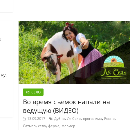
в
му.
ЛЯ СЕЛО
Во время съемок напали на
ведущую (ВИДЕО)
,
,
,
,
13.09.2017
Дубно
Ля Село
программа
Ровно
,
,
,
Сатыев
село
ферма
фермер