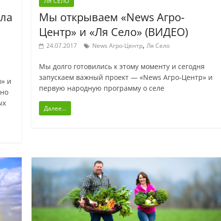
ЛЯ СЕЛО
ила
Мы открываем «News Агро-
Центр» и «Ля Село» (ВИДЕО)
,
24.07.2017
News Агро-Центр
Ля Село
Мы долго готовились к этому моменту и сегодня
запускаем важный проект — «News Агро-Центр» и
» и
первую народную программу о селе
ено
ых
Далее...