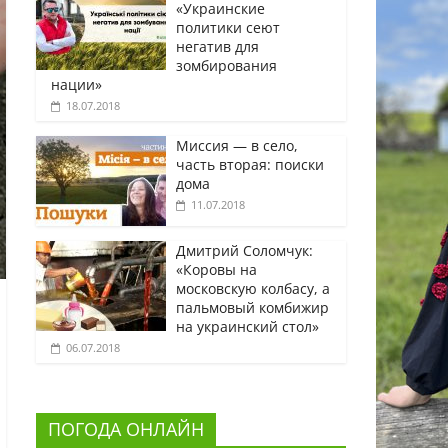
«Украинские
политики сеют
негатив для
зомбирования
нации»
18.07.2018
Миссия — в село,
часть вторая: поиски
дома
11.07.2018
Дмитрий Соломчук:
«Коровы на
московскую колбасу, а
пальмовый комбижир
на украинский стол»
06.07.2018
ПОГОДА ОНЛАЙН