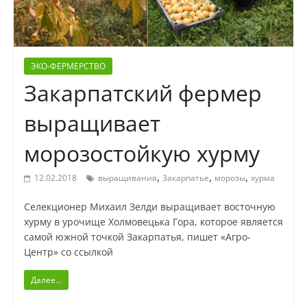
ЭКО-ФЕРМЕРСТВО
Закарпатский фермер
выращивает
морозостойкую хурму
,
,
,
12.02.2018
выращивания
Закарпатье
морозы
хурма
Селекционер Михаил Зелди выращивает восточную
хурму в урочище Холмовецька Гора, которое является
самой южной точкой Закарпатья, пишет «Агро-
Центр» со ссылкой
Далее...