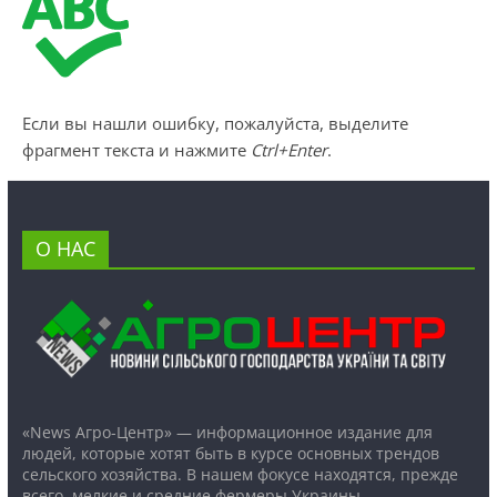
Если вы нашли ошибку, пожалуйста, выделите
фрагмент текста и нажмите
Ctrl+Enter
.
О НАС
«News Агро-Центр» — информационное издание для
людей, которые хотят быть в курсе основных трендов
сельского хозяйства. В нашем фокусе находятся, прежде
всего, мелкие и средние фермеры Украины.