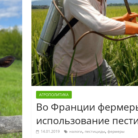
АГРОПОЛИТИКА
Во Франции фермеры 
использование пест
,
,
14.01.2019
налоги
пестициды
фермеры