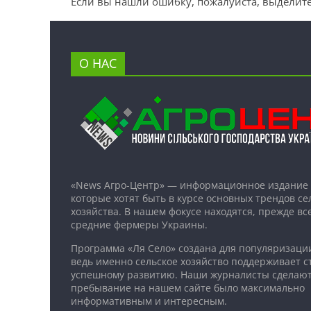
Если вы нашли ошибку, пожалуйста, выделите
О НАС
«News Агро-Центр» — информационное издание 
которые хотят быть в курсе основных трендов се
хозяйства. В нашем фокусе находятся, прежде все
средние фермеры Украины.
Программа «Ля Село» создана для популяризаци
ведь именно сельское хозяйство поддерживает ст
успешному развитию. Наши журналисты сделают
пребывание на нашем сайте было максимально
информативным и интересным.