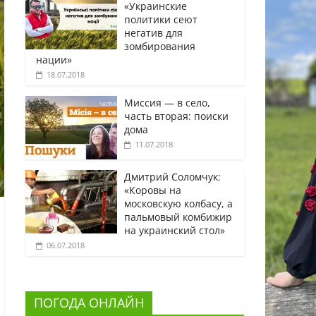
«Украинские
политики сеют
негатив для
зомбирования
нации»
18.07.2018
Миссия — в село,
часть вторая: поиски
дома
11.07.2018
Дмитрий Соломчук:
«Коровы на
московскую колбасу, а
пальмовый комбижир
на украинский стол»
06.07.2018
ПОГОДА ОНЛАЙН