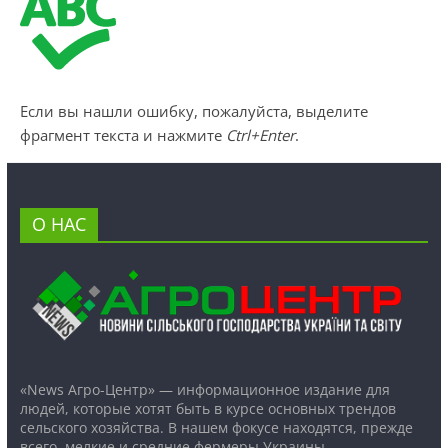
Если вы нашли ошибку, пожалуйста, выделите
фрагмент текста и нажмите
Ctrl+Enter
.
О НАС
«News Агро-Центр» — информационное издание для
людей, которые хотят быть в курсе основных трендов
сельского хозяйства. В нашем фокусе находятся, прежде
всего, мелкие и средние фермеры Украины.