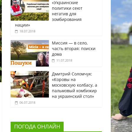
«Украинские
политики сеют
негатив для
зомбирования
нации»
18.07.2018
Миссия — в село,
часть вторая: поиски
дома
11.07.2018
Дмитрий Соломчук:
«Коровы на
московскую колбасу, а
пальмовый комбижир
на украинский стол»
06.07.2018
ПОГОДА ОНЛАЙН