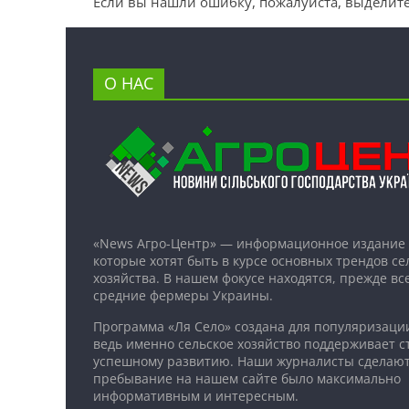
Если вы нашли ошибку, пожалуйста, выделите
О НАС
«News Агро-Центр» — информационное издание 
которые хотят быть в курсе основных трендов се
хозяйства. В нашем фокусе находятся, прежде все
средние фермеры Украины.
Программа «Ля Село» создана для популяризаци
ведь именно сельское хозяйство поддерживает ст
успешному развитию. Наши журналисты сделают
пребывание на нашем сайте было максимально
информативным и интересным.