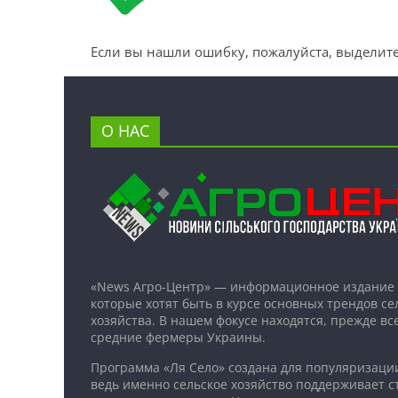
Если вы нашли ошибку, пожалуйста, выделите
О НАС
«News Агро-Центр» — информационное издание 
которые хотят быть в курсе основных трендов се
хозяйства. В нашем фокусе находятся, прежде все
средние фермеры Украины.
Программа «Ля Село» создана для популяризаци
ведь именно сельское хозяйство поддерживает ст