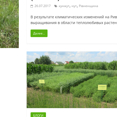
,
,
26.07.2017
кунжут
нут
Рівненщина
В результате климатических изменений на Ри
выращивания в области теплолюбивых растений
Далее...
БЛОГИ