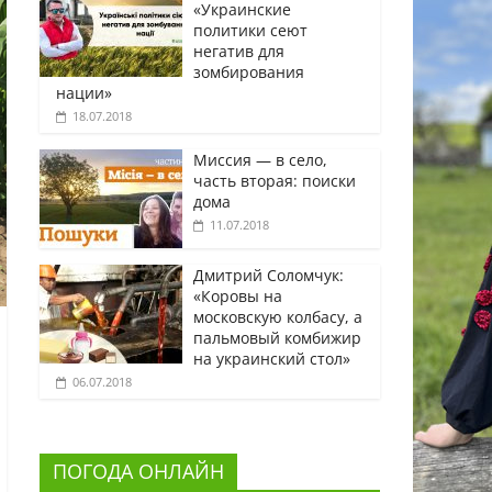
«Украинские
политики сеют
негатив для
зомбирования
нации»
18.07.2018
Миссия — в село,
часть вторая: поиски
дома
11.07.2018
Дмитрий Соломчук:
«Коровы на
московскую колбасу, а
пальмовый комбижир
на украинский стол»
06.07.2018
ПОГОДА ОНЛАЙН