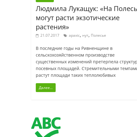
Людмила Лукащук: «На Полес
могут расти экзотические
растения»
,
,
21.07.2017
арахіс
нут
Полесье
В последние годы на Ривненщине в
сельскохозяйственном производстве
существенных изменений претерпела структу
посевных площадей. Стремительными темпам
растут площади таких теплолюбивых
Далее...