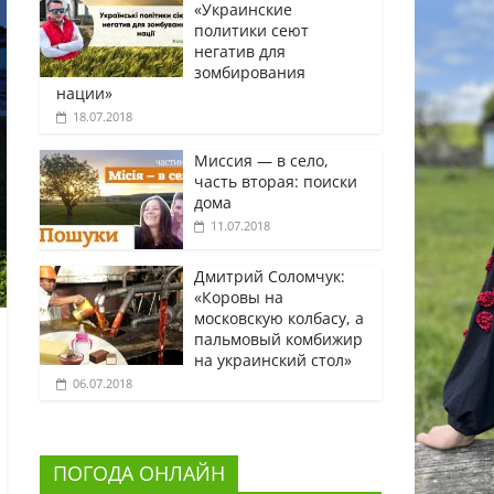
«Украинские
политики сеют
негатив для
зомбирования
нации»
18.07.2018
Миссия — в село,
часть вторая: поиски
дома
11.07.2018
Дмитрий Соломчук:
«Коровы на
московскую колбасу, а
пальмовый комбижир
на украинский стол»
06.07.2018
ПОГОДА ОНЛАЙН