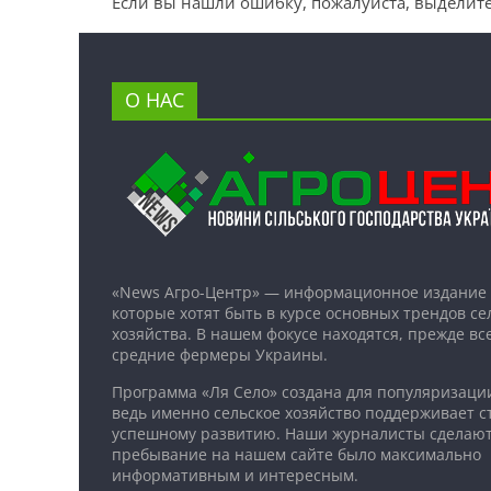
Если вы нашли ошибку, пожалуйста, выделите
О НАС
«News Агро-Центр» — информационное издание 
которые хотят быть в курсе основных трендов се
хозяйства. В нашем фокусе находятся, прежде все
средние фермеры Украины.
Программа «Ля Село» создана для популяризаци
ведь именно сельское хозяйство поддерживает ст
успешному развитию. Наши журналисты сделают
пребывание на нашем сайте было максимально
информативным и интересным.