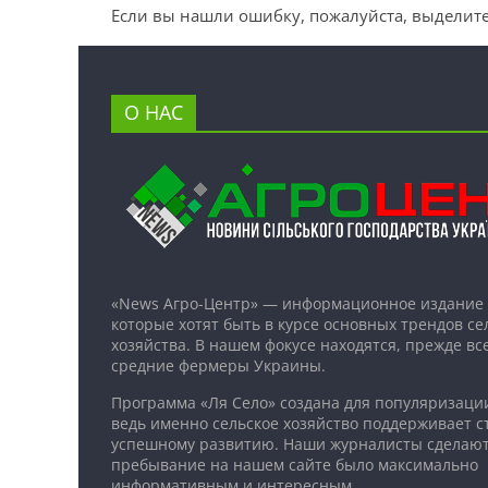
Если вы нашли ошибку, пожалуйста, выделите
О НАС
«News Агро-Центр» — информационное издание 
которые хотят быть в курсе основных трендов се
хозяйства. В нашем фокусе находятся, прежде все
средние фермеры Украины.
Программа «Ля Село» создана для популяризаци
ведь именно сельское хозяйство поддерживает ст
успешному развитию. Наши журналисты сделают
пребывание на нашем сайте было максимально
информативным и интересным.