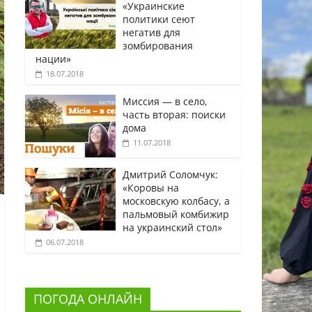
«Украинские
политики сеют
негатив для
зомбирования
нации»
18.07.2018
Миссия — в село,
часть вторая: поиски
дома
11.07.2018
Дмитрий Соломчук:
«Коровы на
московскую колбасу, а
пальмовый комбижир
на украинский стол»
06.07.2018
ПОГОДА ОНЛАЙН