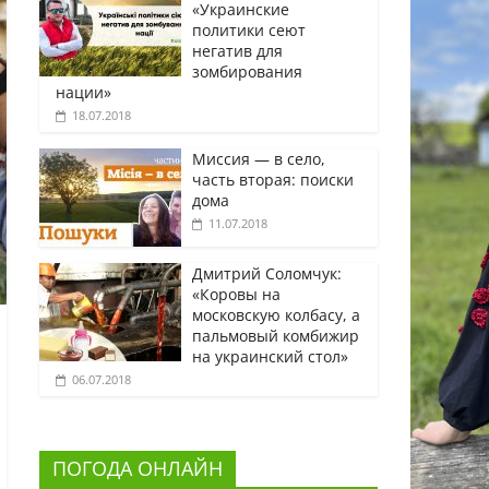
«Украинские
политики сеют
негатив для
зомбирования
нации»
18.07.2018
Миссия — в село,
часть вторая: поиски
дома
11.07.2018
Дмитрий Соломчук:
«Коровы на
московскую колбасу, а
пальмовый комбижир
на украинский стол»
06.07.2018
ПОГОДА ОНЛАЙН