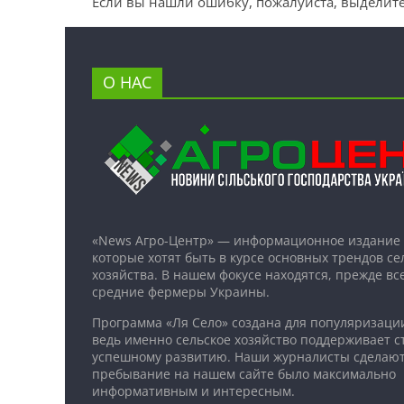
Если вы нашли ошибку, пожалуйста, выделите
О НАС
«News Агро-Центр» — информационное издание 
которые хотят быть в курсе основных трендов се
хозяйства. В нашем фокусе находятся, прежде все
средние фермеры Украины.
Программа «Ля Село» создана для популяризаци
ведь именно сельское хозяйство поддерживает ст
успешному развитию. Наши журналисты сделают
пребывание на нашем сайте было максимально
информативным и интересным.