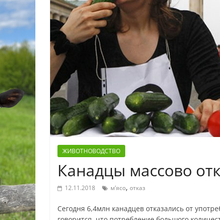
ЖИВОТНОВОДСТВО
Канадцы массово отк
,
12.11.2018
м’ясо
отказ
Сегодня 6,4млн канадцев отказались от употре
говорится, что потребление большого количес