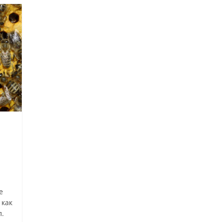
е
 как
л.