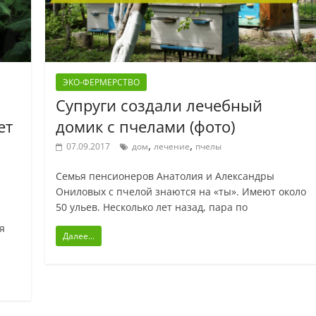
ЭКО-ФЕРМЕРСТВО
Супруги создали лечебный
ет
домик с пчелами (фото)
,
,
07.09.2017
дом
лечение
пчелы
Семья пенсионеров Анатолия и Александры
Ониловых с пчелой знаются на «ты». Имеют около
50 ульев. Несколько лет назад, пара по
я
Далее...