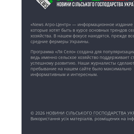
«News Агро-Центр» — информационное издание 
которые хотят быть в курсе основных трендов се
хозяйства. В нашем фокусе находятся, прежде все
средние фермеры Украины.
Программа «Ля Село» создана для популяризаци
ведь именно сельское хозяйство поддерживает ст
успешному развитию. Наши журналисты сделают
пребывание на нашем сайте было максимально
информативным и интересным.
© 2026
НОВИНИ СІЛЬСЬКОГО ГОСПОДАРСТВА УКР
Використання усіх матеріалів, розміщених на ін