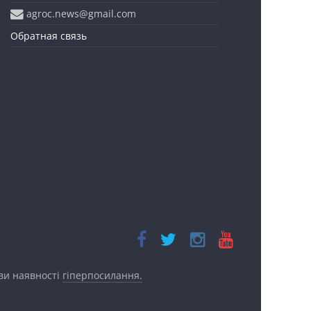
agroc.news@gmail.com
Обратная связь
ови наявності
гіперпосилання.