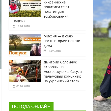
«Украинские
политики сеют
негатив для
зомбирования
нации»
18.07.2018
Миссия — в село,
часть вторая: поиски
дома
11.07.2018
Дмитрий Соломчук:
«Коровы на
московскую колбасу, а
пальмовый комбижир
на украинский стол»
06.07.2018
ПОГОДА ОНЛАЙН