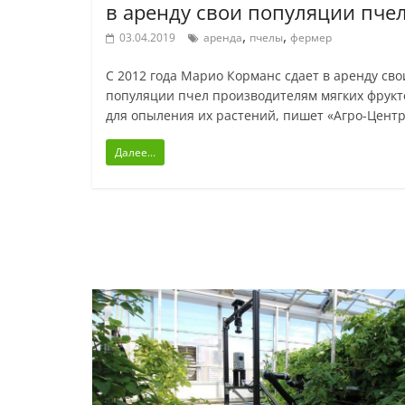
в аренду свои популяции пче
,
,
03.04.2019
аренда
пчелы
фермер
С 2012 года Марио Корманс сдает в аренду сво
популяции пчел производителям мягких фрукт
для опыления их растений, пишет «Агро-Центр
Далее...