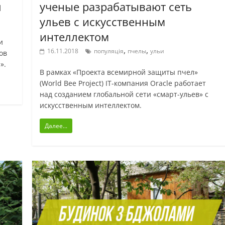
л
ученые разрабатывают сеть
ульев с искусственным
интеллектом
и
,
,
16.11.2018
популяція
пчелы
ульи
ов
».
В рамках «Проекта всемирной защиты пчел»
(World Bee Project) IT-компания Oracle работает
над созданием глобальной сети «смарт-ульев» с
искусственным интеллектом.
Далее...