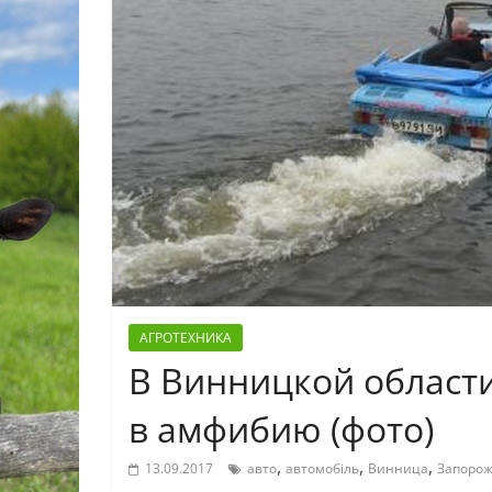
АГРОТЕХНИКА
В Винницкой област
в амфибию (фото)
,
,
,
13.09.2017
авто
автомобіль
Винница
Запоро