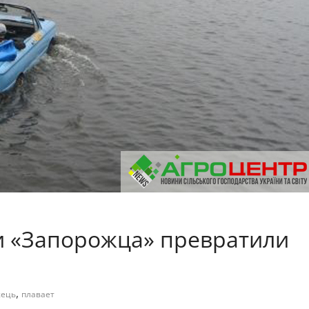
и «Запорожца» превратили
,
жець
плавает