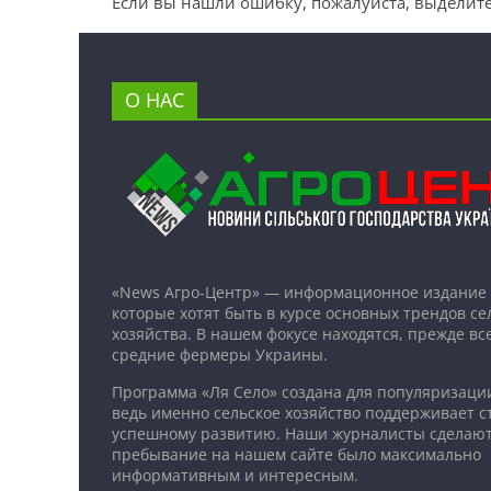
Если вы нашли ошибку, пожалуйста, выделите
О НАС
«News Агро-Центр» — информационное издание 
которые хотят быть в курсе основных трендов се
хозяйства. В нашем фокусе находятся, прежде все
средние фермеры Украины.
Программа «Ля Село» создана для популяризаци
ведь именно сельское хозяйство поддерживает ст
успешному развитию. Наши журналисты сделают
пребывание на нашем сайте было максимально
информативным и интересным.