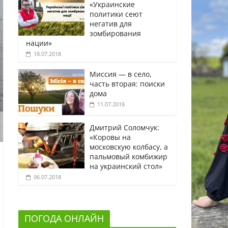
«Украинские
политики сеют
негатив для
зомбирования
нации»
18.07.2018
Миссия — в село,
часть вторая: поиски
дома
11.07.2018
Дмитрий Соломчук:
«Коровы на
московскую колбасу, а
пальмовый комбижир
на украинский стол»
06.07.2018
ПОГОДА ОНЛАЙН