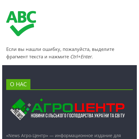
Если вы нашли ошибку, пожалуйста, выделите
фрагмент текста и нажмите
Ctrl+Enter
.
О НАС
«News Агро-Центр» — информационное издание для