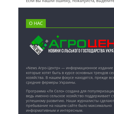
Если вы нашли ошибку, пожалуйста, выделите
О НАС
«News Агро-Центр» — информационное издание 
которые хотят быть в курсе основных трендов се
хозяйства. В нашем фокусе находятся, прежде все
средние фермеры Украины.
Программа «Ля Село» создана для популяризаци
ведь именно сельское хозяйство поддерживает ст
успешному развитию. Наши журналисты сделают
пребывание на нашем сайте было максимально
информативным и интересным.