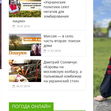
«Украинские
политики сеют
негатив для
зомбирования
нации»
18.07.2018
Миссия — в село,
часть вторая: поиски
дома
11.07.2018
Дмитрий Соломчук:
«Коровы на
московскую колбасу, а
пальмовый комбижир
на украинский стол»
06.07.2018
ПОГОДА ОНЛАЙН