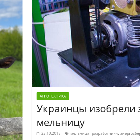
АГРОТЕХНИКА
Украинцы изобрели
мельницу
,
,
23.10.2018
мельница
разработчики
энергосб