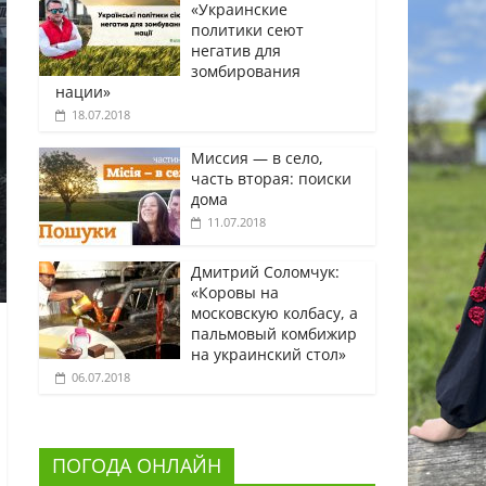
«Украинские
политики сеют
негатив для
зомбирования
нации»
18.07.2018
Миссия — в село,
часть вторая: поиски
дома
11.07.2018
Дмитрий Соломчук:
«Коровы на
московскую колбасу, а
пальмовый комбижир
на украинский стол»
06.07.2018
ПОГОДА ОНЛАЙН