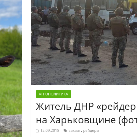
АГРОПОЛИТИКА
Житель ДНР «рейдер
на Харьковщине (фот
,
12.09.2018
захват
рейдеры