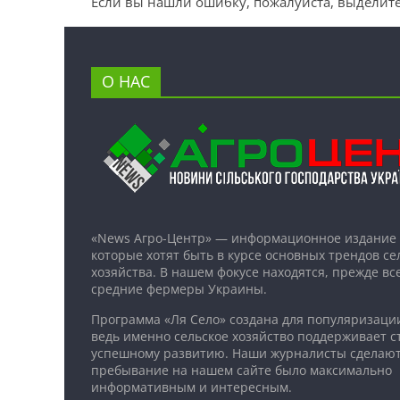
Если вы нашли ошибку, пожалуйста, выделите
О НАС
«News Агро-Центр» — информационное издание 
которые хотят быть в курсе основных трендов се
хозяйства. В нашем фокусе находятся, прежде все
средние фермеры Украины.
Программа «Ля Село» создана для популяризаци
ведь именно сельское хозяйство поддерживает ст
успешному развитию. Наши журналисты сделают
пребывание на нашем сайте было максимально
информативным и интересным.